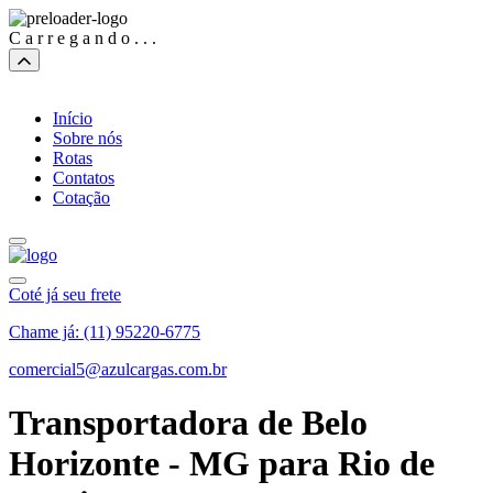
C
a
r
r
e
g
a
n
d
o
.
.
.
Início
Sobre nós
Rotas
Contatos
Cotação
Coté já seu frete
Chame já: (11) 95220-6775
comercial5@azulcargas.com.br
Transportadora de Belo
Horizonte - MG para Rio de