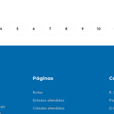
.
4
5
6
7
8
9
10
Páginas
C
Rotas
R.
Estados atendidos
Pa
rga
Cidades atendidas
,