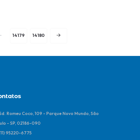
..
14179
14180
ontatos
 Sd. Romeu Coco, 109 - Parque Novo Mundo, São
ulo - SP, 02186-090
(11) 95220-6775