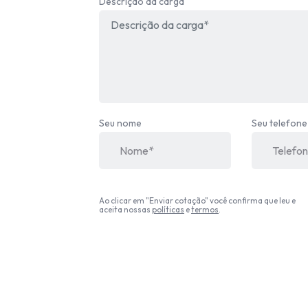
Descrição da carga
Seu nome
Seu telefone
Ao clicar em "Enviar cotação" você confirma que leu e
aceita nossas
políticas
e
termos
.