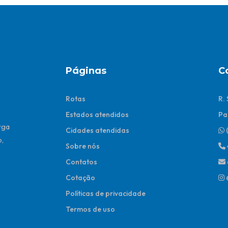
Páginas
C
Rotas
R.
Estados atendidos
Pa
rga
Cidades atendidas
,
Sobre nós
Contatos
Cotação
Políticas de privacidade
Termos de uso