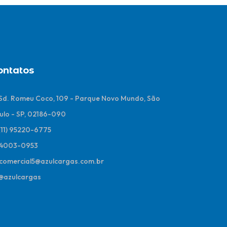
ontatos
 Sd. Romeu Coco, 109 - Parque Novo Mundo, São
ulo - SP, 02186-090
(11) 95220-6775
4003-0953
comercial5@azulcargas.com.br
@azulcargas